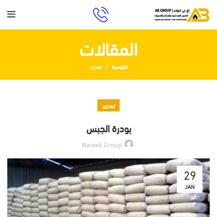
المقالات
الرئيسية
تعدين
تعدين
بودرة الجبس
Bareek Group
29
JAN