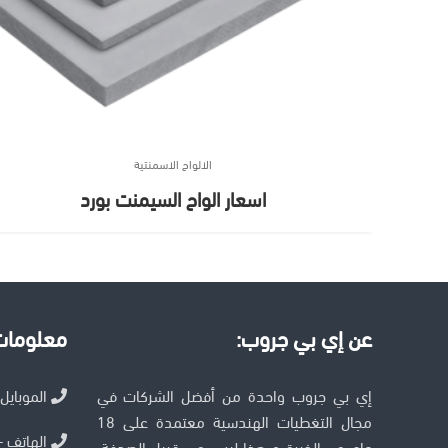
الالواح الاسمنتية
اسعار الواح السيمنت بورد
عن إي بي جروب:
معلومات 
إي بي جروب واحدة من أفضل الشركات في
الموبايل – 056011
مجال التغطيات الهندسية معتمدة على 18
الهاتف – 27056011
عام من الخبرة و هذا ليس من قبيل الصدفة،