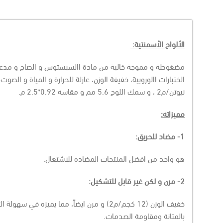
الألواح الأسمنتية:
مضغوطة و مموجة خالية من مادة االسبستوس و الصاج و مدعمة
الختبارات االوروبية، خفيفة الوزن، عازلة للحرارة و المياة و الصوت
4
نيوتن/م2 ، و سمك اللوح 5.6 مم و مقاسه 0.92*2.5 م.
مميزاته:
1- مضاد للحريق:
هو واحد من افضل المنتجات المضاده للاشتعال.
2- مرن و لكن غير قابل للتشكيل:
خفيف الوزن (12 كجم/م2) و مرن ايضاً، مما يميزه في سهولة التركيب والصيانة. و مادة ال
بالمتانة ومقاومة الصدمات.