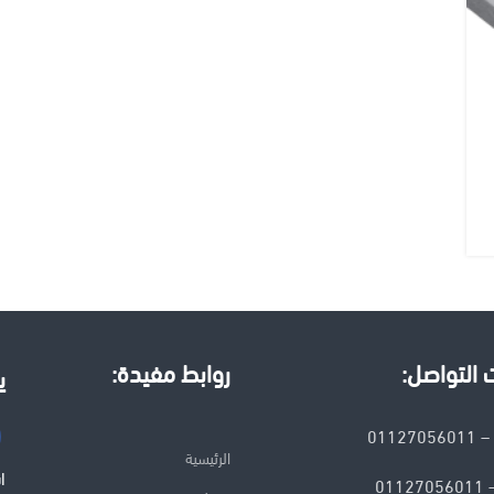
التواصل:
روابط مفيدة:
ي
01127
الرئيسية
ا
011